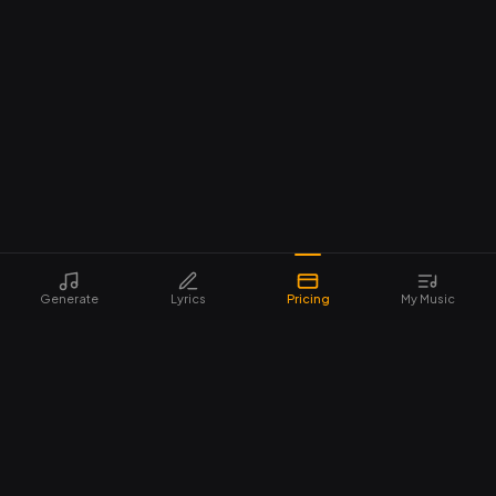
Generate
Lyrics
Pricing
My Music
AI-Song