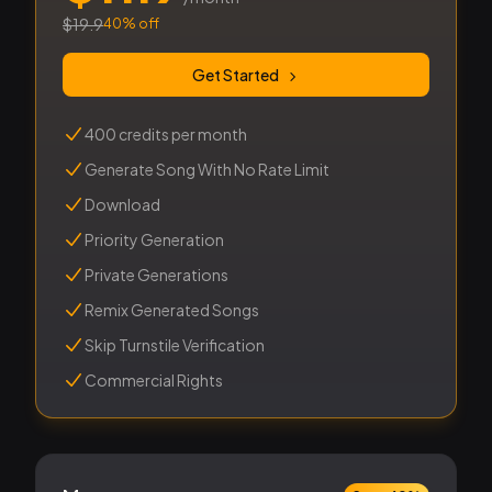
$
19.9
40
% off
Get Started
400 credits per month
Generate Song With No Rate Limit
Download
Priority Generation
Private Generations
Remix Generated Songs
Skip Turnstile Verification
Commercial Rights