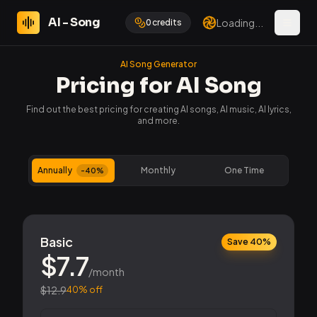
AI - Song
Loading...
0
credits
Open 
AI Song Generator
Pricing for AI Song
Find out the best pricing for creating AI songs, AI music, AI lyrics,
and more.
Annually
Monthly
One Time
-40%
Basic
Save 40%
$
7.7
/month
$
12.9
40
% off