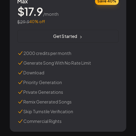
Max
Save 40%
$
17.9
/month
$
29.9
40
% off
Get Started
2000 credits per month
Generate Song With No Rate Limit
Download
Priority Generation
Private Generations
Remix Generated Songs
Skip Turnstile Verification
Commercial Rights