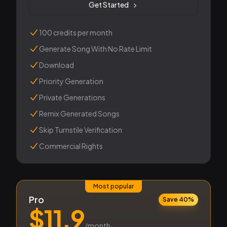
Get Started
100 credits per month
Generate Song With No Rate Limit
Download
Priority Generation
Private Generations
Remix Generated Songs
Skip Turnstile Verification
Commercial Rights
Most popular
Pro
Save 40%
$
11.9
/month